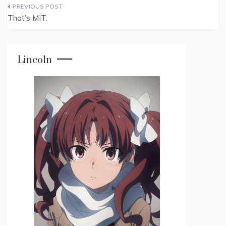
Post
That’s MIT.
navigation
Lincoln