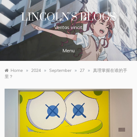
Skip
to
LINCOLN'S BLOGS
content
Veritas vincit.
Menu
»
»
»
»
Home
2024
September
27
真理掌握在谁的手
里？