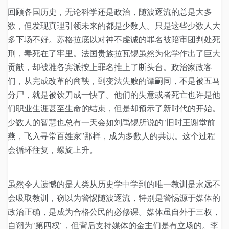
回顾各国历史，无论科学还是政治，随波逐流的总是大多
数，但发现真理引领未来的都是少数人。只是这些少数人大
多下场不好。苏格拉底以对神不虔诚的罪名被陪审团判处死
刑，毒死在了牢里。法国贵族拉瓦锡虽然为化学作出了巨大
贡献，却被雅各宾派按上罪名推上了断头台。政治家政客
们，从完成改革的商鞅，到变法失败的谭嗣同，不是被五马
分尸，就是被饮刀成一快了。他们的失意或者死亡也许是他
们职业生涯甚至生命的结束，但是却预示了新时代的开始。
少数人的智慧也总有一天会如刘禹锡所说的“旧时王谢堂前
燕，飞入寻常百姓家”那样，成为多数人的共识。这个过程
会循环往复，螺旋上升。
虽然令人遗憾的是人类从历史学中学到的唯一教训是永远不
会吸取教训，窃以为警惕随波逐流，特别是警惕源于媒体的
政治正确，是成为合格公民的必修课。媒体虽自外于三权，
自诩为“第四权”，但背后支持媒体的金主们是有立场的。李