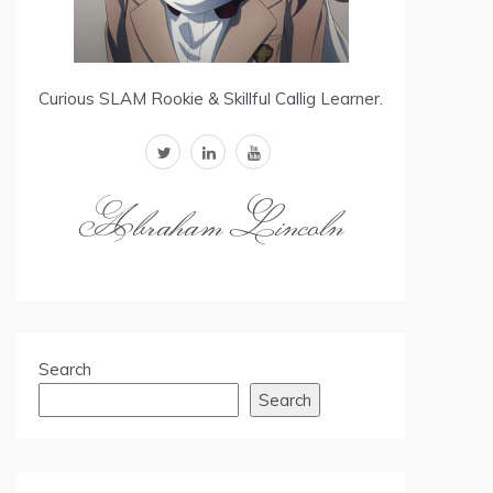
Curious SLAM Rookie & Skillful Callig Learner.
twitter
linkedin
youtube
Abraham Lincoln
Search
Search